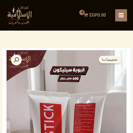
خطي
لى
EGP
0.00
لمحتوى
السعر
السعر
كمية
الأصلي
الحالي
تخفيضات!
انبوبه
هو:
هو:
سيليكون
EGP300.00.
EGP350.00.